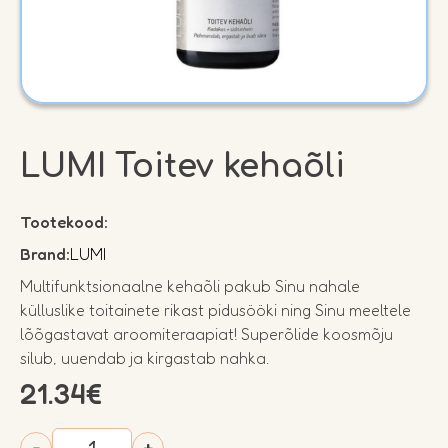
LUMI Toitev kehaõli
Tootekood:
Brand:
LUMI
Multifunktsionaalne kehaõli pakub Sinu nahale
külluslike toitainete rikast pidusööki ning Sinu meeltele
lõõgastavat aroomiteraapiat! Superõlide koosmõju
silub, uuendab ja kirgastab nahka.
21.34
€
LUMI
-
+