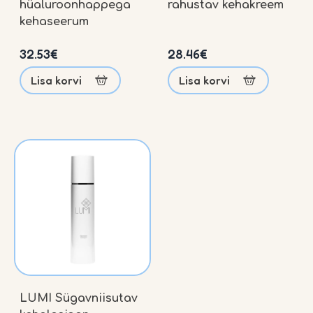
hüaluroonhappega
rahustav kehakreem
kehaseerum
32.53
€
28.46
€
Lisa korvi
Lisa korvi
Meist
LUMI Sügavniisutav