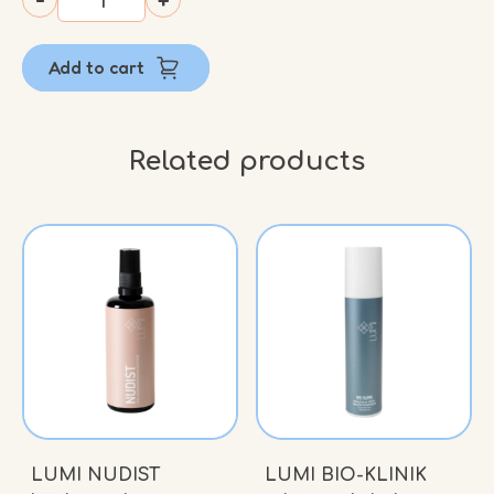
Toitev
kehaõli
Add to cart
quantity
Related products
LUMI NUDIST
LUMI BIO-KLINIK