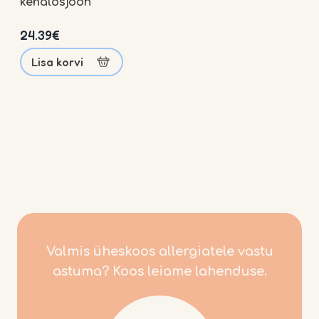
Teenused
kehalosjoon
Allergia
24.39
€
Lisa korvi
Blogi
Kontakt
Pood
Valmis üheskoos allergiatele vastu
astuma? Koos leiame lahenduse.