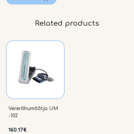
toru)
quantity
Related products
Vererõhumõõtja UM
-102
160.17
€