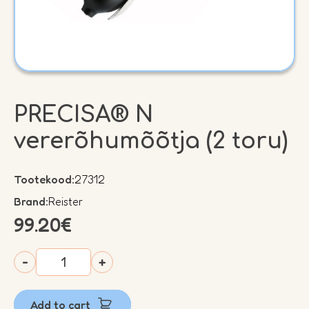
PRECISA® N
vererõhumõõtja (2 toru)
Tootekood:
27312
Brand:
Reister
99.20
€
PRECISA®
-
+
N
vererõhumõõtja
Add to cart
(2