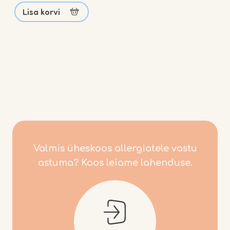
Lisa korvi
Meist
Teenused
Allergia
Blogi
Valmis üheskoos allergiatele vastu
Kontakt
astuma? Koos leiame lahenduse.
Pood