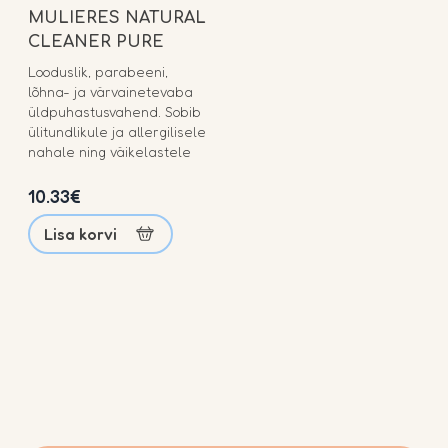
MULIERES NATURAL
CLEANER PURE
Looduslik, parabeeni,
lõhna- ja värvainetevaba
üldpuhastusvahend. Sobib
ülitundlikule ja allergilisele
nahale ning väikelastele
10.33
€
Lisa korvi
Meist
Teenused
Allergia
Blogi
Kontakt