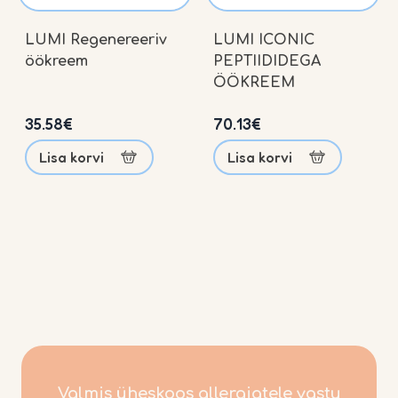
LUMI Regenereeriv
LUMI ICONIC
öökreem
PEPTIIDIDEGA
ÖÖKREEM
35.58
€
70.13
€
Lisa korvi
Lisa korvi
Meist
Teenused
Allergia
Blogi
Kontakt
Valmis üheskoos allergiatele vastu