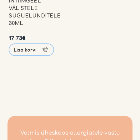
INTIIMGEEL
VÄLISTELE
SUGUELUNDITELE
30ML
Pood
17.73
€
Lisa korvi
Valmis üheskoos allergiatele vastu