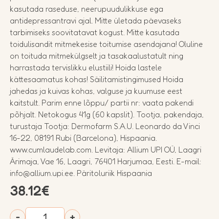
kasutada raseduse, neerupuudulikkuse ega
antidepressantravi ajal. Mitte ületada päevaseks
tarbimiseks soovitatavat kogust. Mitte kasutada
toidulisandit mitmekesise toitumise asendajana! Oluline
on toituda mitmekülgselt ja tasakaalustatult ning
harrastada tervislikku elustiili! Hoida lastele
kättesaamatus kohas! Säilitamistingimused Hoida
jahedas ja kuivas kohas, valguse ja kuumuse eest
kaitstult. Parim enne lõppu/ partii nr: vaata pakendi
põhjalt. Netokogus 41g (60 kapslit). Tootja, pakendaja,
turustaja Tootja: Dermofarm S.A.U. Leonardo da Vinci
16-22, 08191 Rubi (Barcelona), Hispaania.
www.cumlaudelab.com. Levitaja: Allium UPI OÜ, Laagri
Ärimaja, Vae 16, Laagri, 76401 Harjumaa, Eesti. E-mail:
info@allium.upi.ee. Päritoluriik Hispaania
38.12
€
CUMLAUDE
-
+