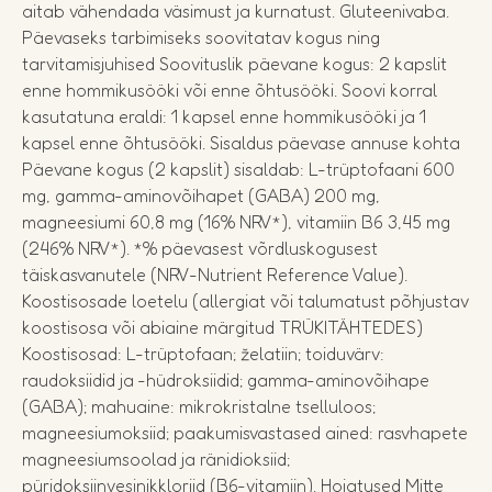
aitab vähendada väsimust ja kurnatust. Gluteenivaba.
Päevaseks tarbimiseks soovitatav kogus ning
tarvitamisjuhised Soovituslik päevane kogus: 2 kapslit
enne hommikusööki või enne õhtusööki. Soovi korral
kasutatuna eraldi: 1 kapsel enne hommikusööki ja 1
kapsel enne õhtusööki. Sisaldus päevase annuse kohta
Päevane kogus (2 kapslit) sisaldab: L-trüptofaani 600
mg, gamma-aminovõihapet (GABA) 200 mg,
magneesiumi 60,8 mg (16% NRV*), vitamiin B6 3,45 mg
(246% NRV*). *% päevasest võrdluskogusest
täiskasvanutele (NRV-Nutrient Reference Value).
Koostisosade loetelu (allergiat või talumatust põhjustav
koostisosa või abiaine märgitud TRÜKITÄHTEDES)
Koostisosad: L-trüptofaan; želatiin; toiduvärv:
raudoksiidid ja -hüdroksiidid; gamma-aminovõihape
(GABA); mahuaine: mikrokristalne tselluloos;
magneesiumoksiid; paakumisvastased ained: rasvhapete
magneesiumsoolad ja ränidioksiid;
püridoksiinvesinikkloriid (B6-vitamiin). Hoiatused Mitte