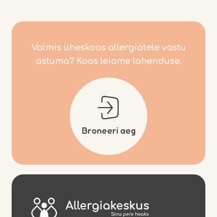
Meist
Teenused
Allergia
Valmis üheskoos allergiatele vastu
astuma? Koos leiame lahenduse.
Blogi
Kontakt
Broneeri aeg
Pood