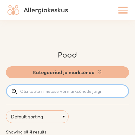
Skip to content
Pood
Kategooriad ja märksõnad
Otsi
toodet:
Showing all 4 results